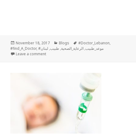
Posted
Categories
Tags
November 18, 2017
Blogs
#Doctor_Lebanon
,
on
#find_A_Doctor
,
لبنان
,
طبيب
,
الرعاية_الصحية
,
#موعد_طبيب
on يمكنك تخفيض الضغط بمعدل ٤ الى ١١ درجة
Leave a comment