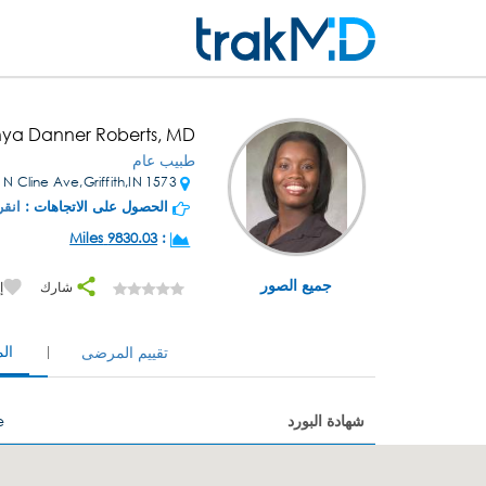
nya Danner Roberts, MD
طبيب عام
1573 N Cline Ave,Griffith,IN
الحصول على الاتجاهات :
انقر
9830.03 Miles
:
جميع الصور
شارك
إ
ال
تقييم المرضى
شهادة البورد
e