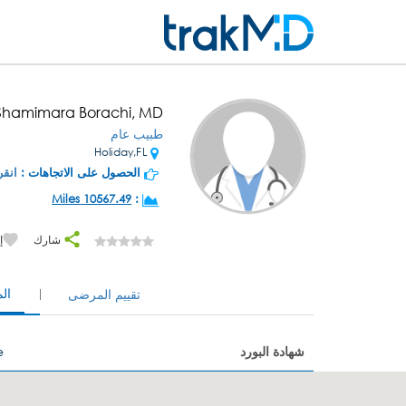
 Shamimara Borachi, MD
طبيب عام
Holiday,FL
الحصول على الاتجاهات :
انقر
10567.49 Miles
:
شارك
إ
ال
تقييم المرضى
شهادة البورد
e