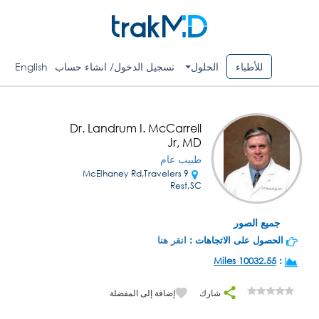
للأطباء
الحلول
تسجيل الدخول/ انشاء حساب
English
Dr. Landrum I. McCarrell
Jr, MD
طبيب عام
9 McElhaney Rd,Travelers
Rest,SC
جميع الصور
الحصول على الاتجاهات :
انقر هنا
10032.55 Miles
:
شارك
إضافة إلى المفضلة