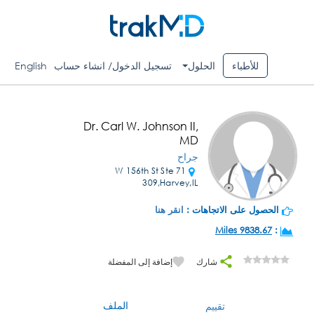
للأطباء
الحلول
تسجيل الدخول/ انشاء حساب
English
Dr. Carl W. Johnson II,
MD
جراح
71 W 156th St Ste
309,Harvey,IL
الحصول على الاتجاهات :
انقر هنا
9838.67 Miles
:
شارك
إضافة إلى المفضلة
الملف
تقييم