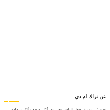
عن تراك ام دي
نحن في مهمة لجعل الناس يعيشون أكثر صحة وأكثر سعادة.