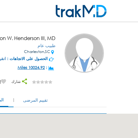
on W. Henderson III, MD
طبيب عام
Charleston,SC
الحصول على الاتجاهات :
انقر
10024.92 Miles
:
شارك
إ
ال
تقييم المرضى