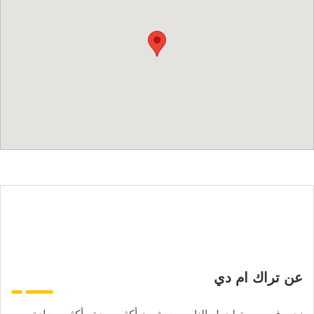
عن تراك ام دي
نحن في مهمة لجعل الناس يعيشون أكثر صحة وأكثر سعادة.