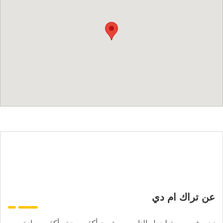
عن تراك ام دي
نحن في مهمة لجعل الناس يعيشون أكثر صحة وأكثر سعادة.