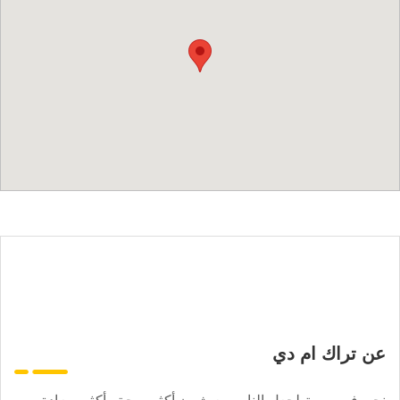
عن تراك ام دي
نحن في مهمة لجعل الناس يعيشون أكثر صحة وأكثر سعادة.