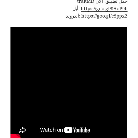
trakMD حمل تطبيق الآن
https://goo.gl/SAoP9b
أبل:
https://goo.gl/e5ppxZ
أندرويد: