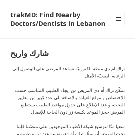
trakMD: Find Nearby
Doctors/Dentists in Lebanon
MENU
AND
WIDGETS
شارك واربح
تراك ام دي منصّة الكترونيّة تساعد المرضى على الوصول إلى
الرعاية الصحيّة الأمثل
تمكّن تراك أم دي المريض من إيجاد الطبيب المناسب حسب
الإختصاص و موقع العيادة بالإضافة إلى عدد كبير من معايير
البحث، و عند الإطلاع على جدول مواعيد الطبيب يستطيع
المريض حجز الموعد بكبسة زر دون الحاجة للإتصال
سعيا منّا لتوسيع شبكة الأطباء الموجودين على منصّتنا فإننا
نحث المريض أن يمثّل تراك أم دي بنفسه عند زيارة طبيبه و