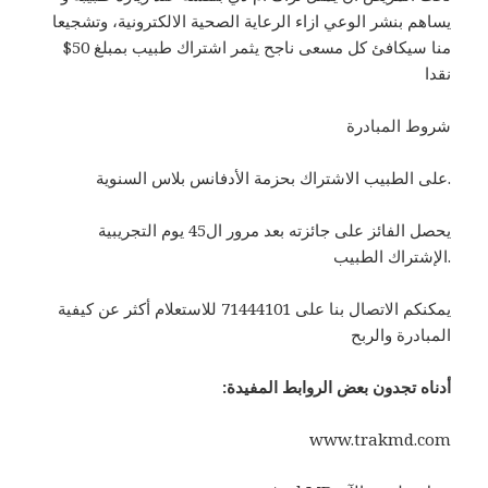
يساهم بنشر الوعي ازاء الرعاية الصحية الالكترونية، وتشجيعا
منا سيكافئ كل مسعى ناجح يثمر اشتراك طبيب بمبلغ 50$
نقدا
شروط المبادرة
على الطبيب الاشتراك بحزمة الأدفانس بلاس السنوية.
يحصل الفائز على جائزته بعد مرور ال45 يوم التجريبية
الإشتراك الطبيب.
يمكنكم الاتصال بنا على 71444101 للاستعلام أكثر عن كيفية
المبادرة والربح
:أدناه تجدون بعض الروابط المفيدة
www.trakmd.com