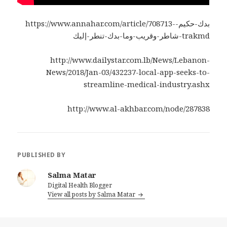
https://www.annahar.com/article/708713-بدك-حكيم-
شاطر-وقريب-وما-بدك-تنطر-إليك-trakmd
http://www.dailystar.com.lb/News/Lebanon-
News/2018/Jan-03/432237-local-app-seeks-to-
streamline-medical-industry.ashx
http://www.al-akhbar.com/node/287838
PUBLISHED BY
Salma Matar
Digital Health Blogger
View all posts by Salma Matar