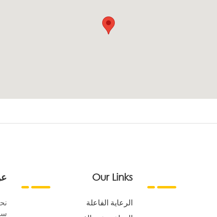
Our Links
عن
الرعاية الفاعلة
نح
سع