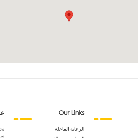
Our Links
عن
الرعاية الفاعلة
نح
سع