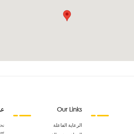
Our Links
عن
الرعاية الفاعلة
نح
سع