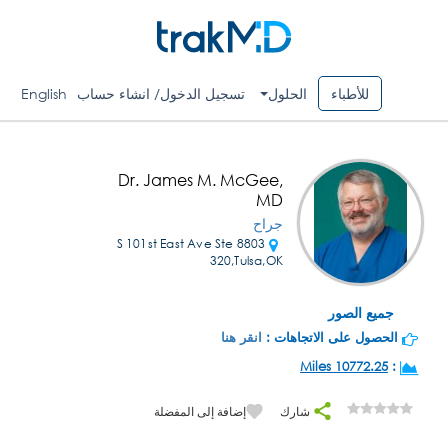
للأطباء
الحلول
تسجيل الدخول/ انشاء حساب
English
Dr. James M. McGee,
MD
جراح
8803 S 101st East Ave Ste
320,Tulsa,OK
جميع الصور
الحصول على الاتجاهات :
انقر هنا
10772.25 Miles
:
شارك
إضافة إلى المفضلة