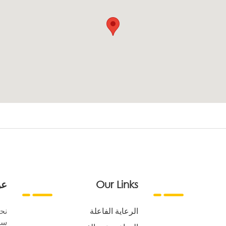
Our Links
عن
الرعاية الفاعلة
نح
سع