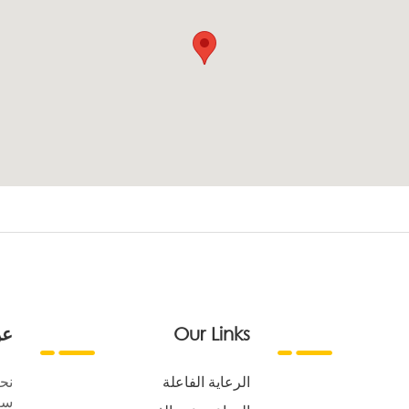
Our Links
عن
الرعاية الفاعلة
نح
سع