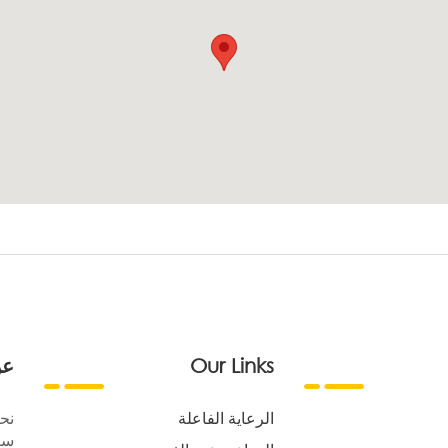
Our Links
عن
الرعاية الفاعلة
نح
سع