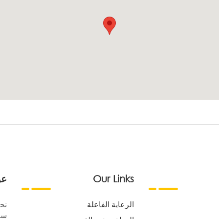
Our Links
عن
الرعاية الفاعلة
نح
سع