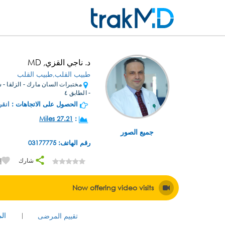
د. ناجي القزي, MD
طبيب القلب,طبيب القلب
- الطابق ٤
الحصول على الاتجاهات :
انقر
27.21 Miles
:
جميع الصور
رقم الهاتف: 03177775
شارك
إ
Now offering video visits
ال
تقييم المرضى