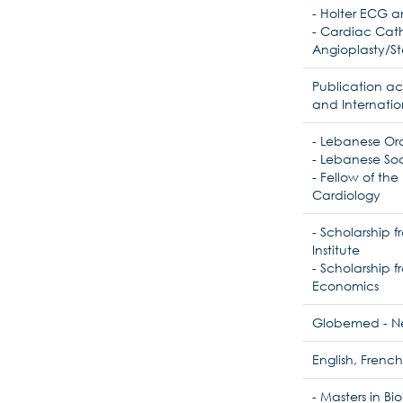
- Holter ECG 
- Cardiac Cat
Angioplasty/St
Publication act
and Internatio
- Lebanese Ord
- Lebanese Soc
- Fellow of th
Cardiology
- Scholarship 
Institute
- Scholarship 
Economics
Globemed - Nex
English, French
- Masters in B