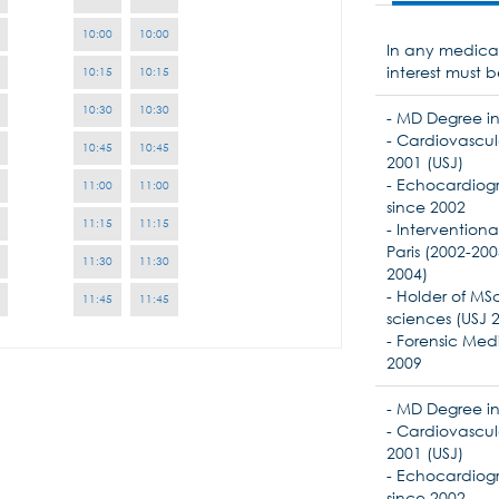
10:00
10:00
In any medical
interest must b
10:15
10:15
10:30
10:30
- MD Degree in
- Cardiovascula
10:45
10:45
2001 (USJ)
- Echocardiogra
11:00
11:00
since 2002
11:15
11:15
- Interventiona
Paris (2002-20
11:30
11:30
2004)
- Holder of MS
11:45
11:45
sciences (USJ 
- Forensic Medi
2009
- MD Degree in
- Cardiovascula
2001 (USJ)
- Echocardiogra
since 2002