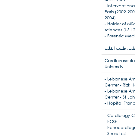
- Interventiona
Paris (2002-20
2004)
- Holder of MS
sciences (USJ 
- Forensic Medi
لب, طبيب القلب
Cardiovascular
University
- Lebanese Ame
Center - Rizk H
- Lebanese Ame
Center - St Joh
- Hopital Franca
- Cardiology C
- ECG
- Echocardiog
- Stress Test