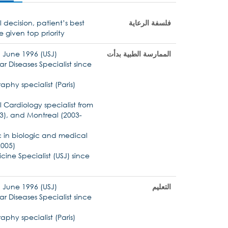
فلسفة الرعاية
 decision, patient’s best
e given top priority
الممارسة الطبية بدأت
 June 1996 (USJ)
r Diseases Specialist since
phy specialist (Paris)
l Cardiology specialist from
03), and Montreal (2003-
c in biologic and medical
2005)
cine Specialist (USJ) since
التعليم
 June 1996 (USJ)
r Diseases Specialist since
phy specialist (Paris)