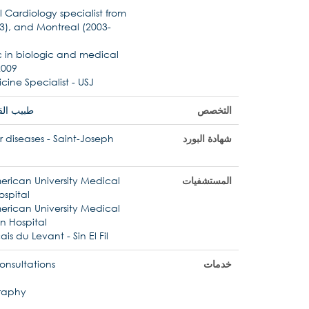
l Cardiology specialist from
03), and Montreal (2003-
c in biologic and medical
2009
cine Specialist - USJ
التخصص
طبيب الق
شهادة البورد
 diseases - Saint-Joseph
المستشفيات
rican University Medical
ospital
rican University Medical
n Hospital
is du Levant - Sin El Fil
خدمات
onsultations
raphy