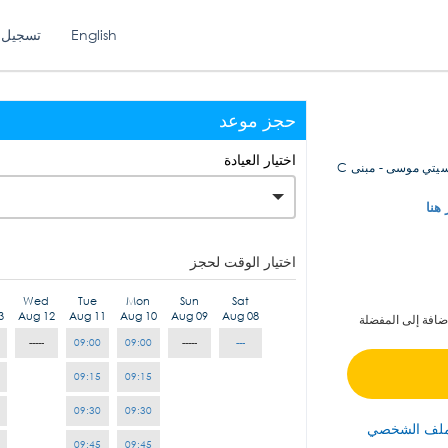
English
تسجيل 
حجز موعد
اختيار العيادة
مختبرات السان مارك - الزلقا - سيتي موسى - مبنى C
 هنا
اختيار الوقت لحجز
Wed
Tue
Mon
Sun
Sat
3
Aug 12
Aug 11
Aug 10
Aug 09
Aug 08
ضافة إلى المفضلة
-----
09:00
09:00
-----
---
09:15
09:15
09:30
09:30
ملف الشخصي
09:45
09:45