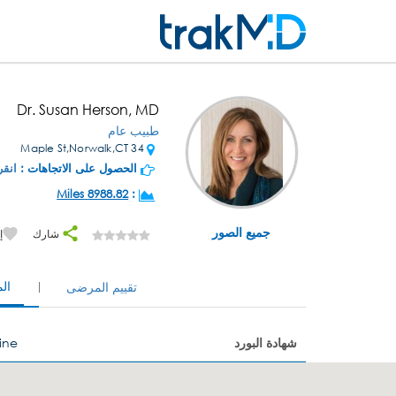
Dr. Susan Herson, MD
طبيب عام
34 Maple St,Norwalk,CT
الحصول على الاتجاهات :
انقر
8988.82 Miles
:
جميع الصور
شارك
إ
ال
تقييم المرضى
شهادة البورد
ine