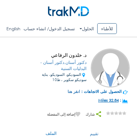
للأطباء
الحلول
تسجيل الدخول/ انشاء حساب
English
د. خلدون الرفاعي
دكتور أسنان,دكتور أسنان -
البدليات السنية
السوديكو، السوديكو، بناية
سوديكو سكوير ، ط10
الحصول على الاتجاهات :
انقر هنا
32.84 Miles
:
شارك
إضافة إلى المفضلة
الملف
تقييم