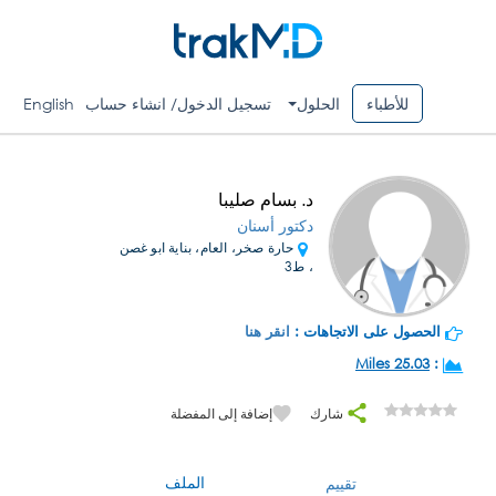
للأطباء
الحلول
تسجيل الدخول/ انشاء حساب
English
د. بسام صليبا
دكتور أسنان
حارة صخر، العام، بناية ابو غصن
، ط3
الحصول على الاتجاهات :
انقر هنا
25.03 Miles
:
شارك
إضافة إلى المفضلة
الملف
تقييم