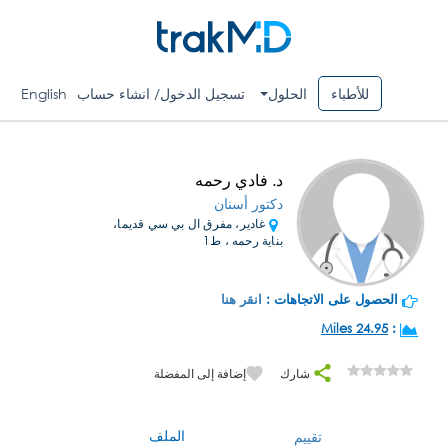
للأطباء
الحلول
تسجيل الدخول/ انشاء حساب
English
د. فادي رحمه
دكتور أسنان
غادير، مفرق ال بي سي قديما،
بناية رحمه ، ط1
الحصول على الاتجاهات :
انقر هنا
24.95 Miles
:
شارك
إضافة إلى المفضلة
الملف
تقييم