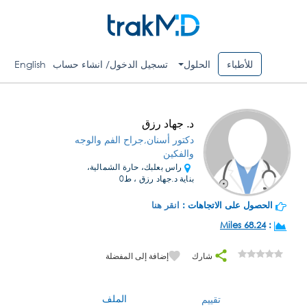
للأطباء
الحلول
تسجيل الدخول/ انشاء حساب
English
د. جهاد رزق
دكتور أسنان,جراح الفم والوجه
والفكين
راس بعلبك، حارة الشمالية،
بناية د.جهاد رزق ، ط0
الحصول على الاتجاهات :
انقر هنا
68.24 Miles
:
شارك
إضافة إلى المفضلة
الملف
تقييم