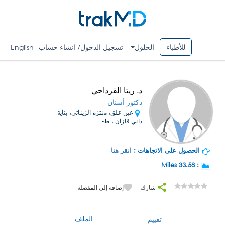
للأطباء
الحلول
تسجيل الدخول/ انشاء حساب
English
د. ريتا القرداحي
دكتور أسنان
عين علق، منتزه الزيناتي، بناية
داني قازان ، ط-
الحصول على الاتجاهات :
انقر هنا
33.58 Miles
:
شارك
إضافة إلى المفضلة
الملف
تقييم