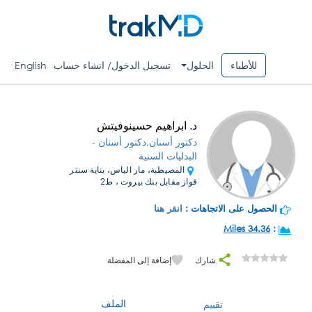
للأطباء
الحلول
تسجيل الدخول/ انشاء حساب
English
د. ابراهيم حسينوفيتش
دكتور أسنان,دكتور أسنان -
البدليات السنية
المصيطبة، مار الياس، بناية سنتر
فواز مقابل بنك بيروت ، ط2
الحصول على الاتجاهات :
انقر هنا
34.36 Miles
:
شارك
إضافة إلى المفضلة
الملف
تقييم