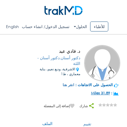
للأطباء
الحلول
تسجيل الدخول/ انشاء حساب
English
د. فادي عيد
دكتور أسنان,دكتور أسنان -
اللثة
الاشرفية، وديع نعيم، بناية
معماري ، ط1
الحصول على الاتجاهات :
انقر هنا
31.89 Miles
:
شارك
إضافة إلى المفضلة
الملف
تقييم