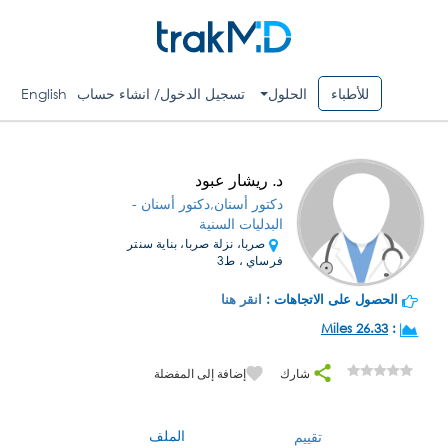
للأطباء
الحلول
تسجيل الدخول/ انشاء حساب
English
د. ريشار عبود
دكتور أسنان,دكتور أسنان -
البدليات السنية
صربا، نزلة صربا، بناية سنتر
فرساي ، ط3
الحصول على الاتجاهات :
انقر هنا
26.33 Miles
:
شارك
إضافة إلى المفضلة
الملف
تقييم