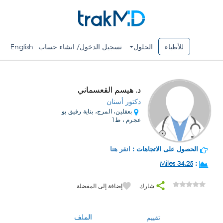
للأطباء
الحلول
تسجيل الدخول/ انشاء حساب
English
د. هيسم القعسماني
دكتور أسنان
بعقلين، المرج، بناية رفيق بو
عجرم ، ط1
الحصول على الاتجاهات :
انقر هنا
34.25 Miles
:
شارك
إضافة إلى المفضلة
الملف
تقييم