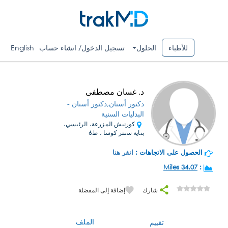
للأطباء
الحلول
تسجيل الدخول/ انشاء حساب
English
د. غسان مصطفى
دكتور أسنان,دكتور أسنان -
البدليات السنية
كورنيش المزرعة، الرئيسي،
بناية سنتر كوسا ، ط6
الحصول على الاتجاهات :
انقر هنا
34.07 Miles
:
شارك
إضافة إلى المفضلة
الملف
تقييم