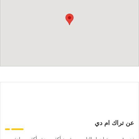
عن تراك ام دي
نحن في مهمة لجعل الناس يعيشون أكثر صحة وأكثر سعادة.