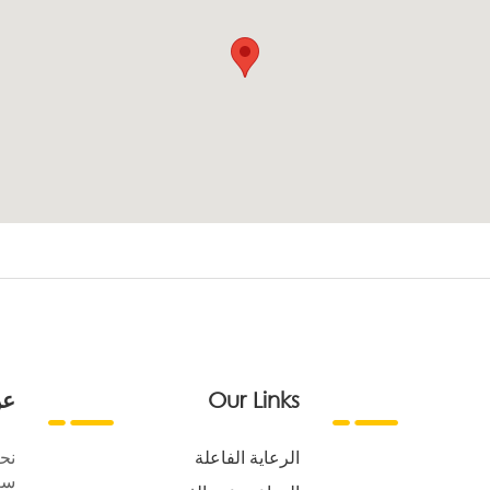
Our Links
عن
الرعاية الفاعلة
نح
سع