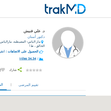
د. علي فنيش
دكتور أسنان
مار الياس- المصيطبه، مارالياس-ك
الخالق ، ط1
الحصول على الاتجاهات :
انقر
34.34 Miles
:
شارك
إ
ال
تقييم المرضى