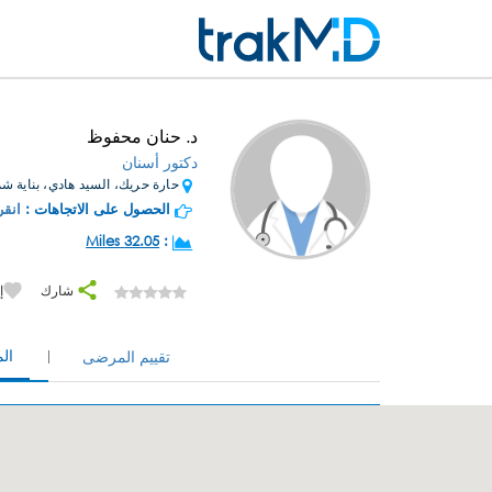
د. حنان محفوظ
دكتور أسنان
حارة حريك، السيد هادي، بناية شم
الحصول على الاتجاهات :
انقر
32.05 Miles
:
شارك
إ
ال
تقييم المرضى