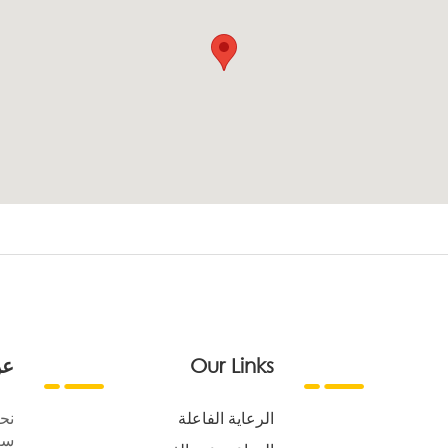
Our Links
عن
الرعاية الفاعلة
نح
سع