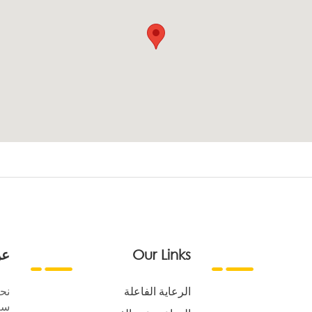
Our Links
عن
الرعاية الفاعلة
نح
سع