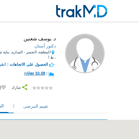
د. يوسف شعنين
دكتور أسنان
المعلقة، الجسر - المناره، بناية
، ط1
الحصول على الاتجاهات :
انقر
33.58 Miles
:
شارك
إ
ال
تقييم المرضى