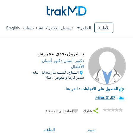
للأطباء
الحلول
تسجيل الدخول/ انشاء حساب
English
د. شروق نجدي عجروش
دكتور أسنان,دكتور أسنان
الأطفال
الشياح، كنيسة مار مخايل، بناية
سنتر كزما و معوض ، ط4
الحصول على الاتجاهات :
انقر هنا
31.87 Miles
:
شارك
إضافة إلى المفضلة
الملف
تقييم