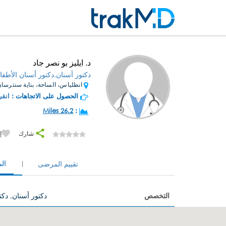
د. ايليز بو نصر جاد
دكتور أسنان,دكتور أسنان الأطفا
انطلياس، الساحة، بناية سنترسان 
الحصول على الاتجاهات :
انقر
26.2 Miles
:
شارك
إ
ال
تقييم المرضى
التخصص
دكتور أسنان, دكت