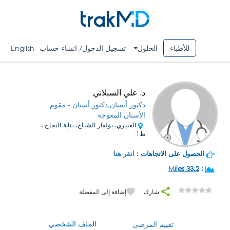
للأطباء
الحلول
تسجيل الدخول/ انشاء حساب
English
د. علي السبلاني
دكتور أسنان,دكتور أسنان - مقوم
الأسنان المعوجة
الغبيري، بولفار الشياح، بناية النجاح ،
ط1
الحصول على الاتجاهات :
انقر هنا
33.2 Miles
:
شارك
إضافة إلى المفضلة
الملف الشخصي
تقييم المرضى