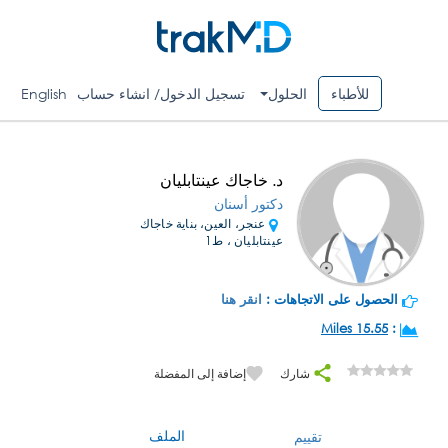
للأطباء
الحلول
تسجيل الدخول/ انشاء حساب
English
د. خاجاك عينتابليان
دكتور أسنان
عنجر، العين، بناية خاجاك
عينتابليان ، ط1
الحصول على الاتجاهات :
انقر هنا
15.55 Miles
:
شارك
إضافة إلى المفضلة
الملف
تقييم