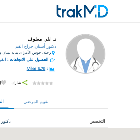
د. ايلي معلوف
دكتور أسنان,جراح الفم
زحلة، حوش الأمراء، بناية لبنان و 
الحصول على الاتجاهات :
انقر
3.78 Miles
:
شارك
إ
ال
تقييم المرضى
التخصص
دكتور 