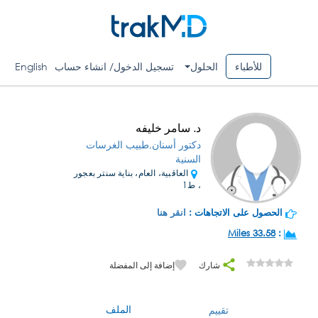
للأطباء
الحلول
تسجيل الدخول/ انشاء حساب
English
د. سامر خليفه
دكتور أسنان,طبيب الغرسات
السنية
العاقبية، العام، بناية سنتر بعجور
، ط1
الحصول على الاتجاهات :
انقر هنا
33.58 Miles
:
شارك
إضافة إلى المفضلة
الملف
تقييم