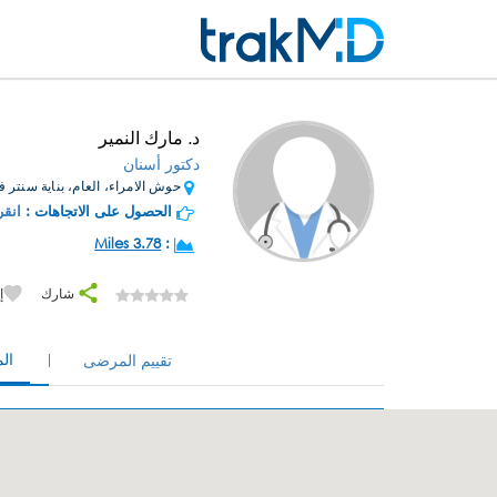
د. مارك النمير
دكتور أسنان
حوش الامراء، العام، بناية سنتر ف
الحصول على الاتجاهات :
انقر
3.78 Miles
:
شارك
إ
ال
تقييم المرضى