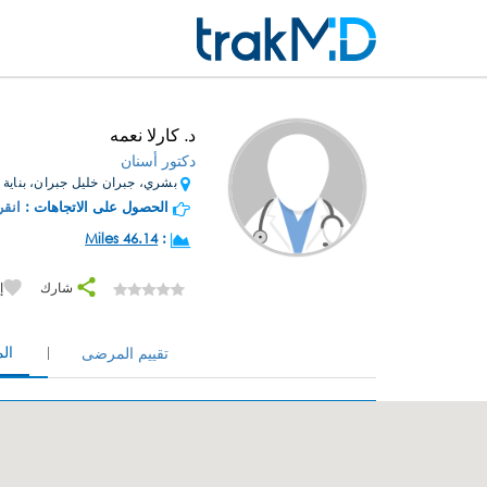
د. كارلا نعمه
دكتور أسنان
بشري، جبران خليل جبران، بناية ر
الحصول على الاتجاهات :
انقر
46.14 Miles
:
شارك
إ
ال
تقييم المرضى