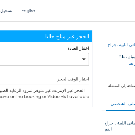
English
تسجيل 
الحجز غير متاح حاليا
ئي اللبية ,جراح
اختيار العيادة
نيان ، ط٣
 هنا
اختيار الوقت لحجز
ضافة إلى المفضلة
الحجز عبر الإنترنت غير متوفر لمزود الرعاية الطبية. يمكنك الاتصا
ave online booking or Video visit available.
ملف الشخصي
ائي اللبية , جراح
الفم