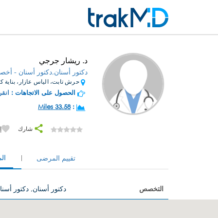
د. ريشار جرجي
دكتور أسنان,دكتور أسنان - أخصائ
حرش تابت، الياس عازار، بناية كيوبيك
الحصول على الاتجاهات :
انقر
33.58 Miles
:
شارك
إ
ال
تقييم المرضى
التخصص
دكتور أسنان, دكتور أسنا