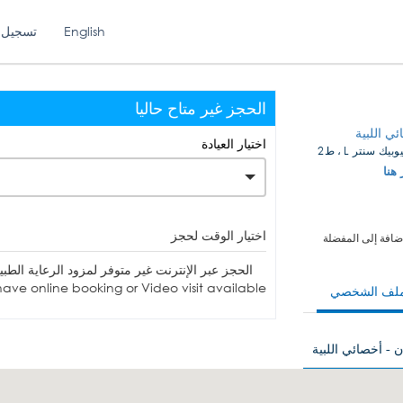
English
تسجيل 
الحجز غير متاح حاليا
ي اللبية
اختيار العيادة
 سنتر L ، ط2
 هنا
اختيار الوقت لحجز
ضافة إلى المفضلة
الحجز عبر الإنترنت غير متوفر لمزود الرعاية الطبية. يمكنك الاتصا
ave online booking or Video visit available.
ملف الشخصي
ن - أخصائي اللبية