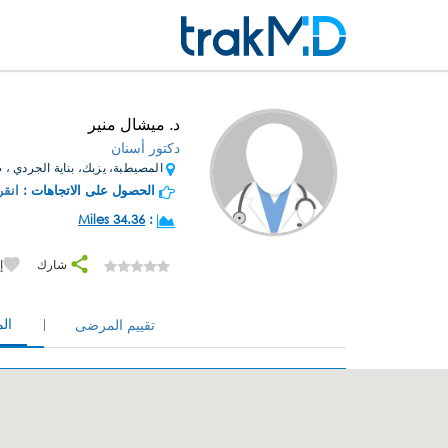
د. ميشال منير
دكتور أسنان
المصيطبة، يزبك، بناية الجردي ، ط
الحصول على الاتجاهات :
انقر
34.36 Miles
:
شارك
إ
ال
تقييم المرضى