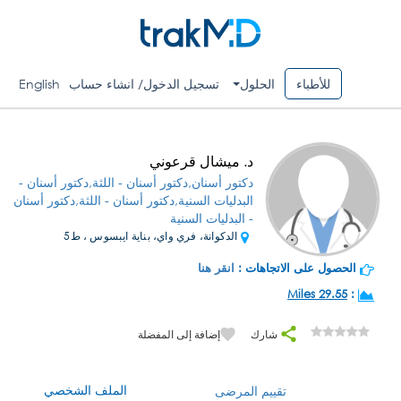
للأطباء
الحلول
تسجيل الدخول/ انشاء حساب
English
د. ميشال قرعوني
دكتور أسنان,دكتور أسنان - اللثة,دكتور أسنان -
البدليات السنية,دكتور أسنان - اللثة,دكتور أسنان
- البدليات السنية
الدكوانة، فري واي، بناية ايبسوس ، ط5
الحصول على الاتجاهات :
انقر هنا
29.55 Miles
:
شارك
إضافة إلى المفضلة
الملف الشخصي
تقييم المرضى