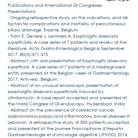
Publications and International GI Congresses
Presentations
- Ongoing retrospective study on the indications, and risk
factors for complications and mortality of percutaneous
biliary drainage, Erasme, Belgium
- Fiani E, Deviere J, Lemmers A. Esophagitis dissecans
superficialis: A case series of 7 patients and review of the
literature. Acta Gastro-Enterologica Belgica September
2017. 80(3):371-375
- Abstract with oral presentation of Esophagitis dissecans
superficial: A case series of 7 patients of a misdiagnosed
entity presented at the Belgian week of Gastroenterology
2017, Antwerp, Belgium
- Abstract of an unusual endoscopic presentation of
esophagitis dissecans superficialis induced by
clindamycin. A case report accepted and presented at
the World Congress of GI endoscopy, Hyderabad, India
- Abstract on the prevalence of colorectal cancer,
adenomatous polyps and inflammatory bowel diseases in
Lebanon. A retrospective study of 500 patients accepted
and presented at the journee Francophone d'Hepato-
Gastroenterologie et d'oncologie digestive (JFHOD) 2016,