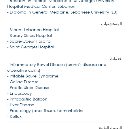
- Resident in Internal Medicine at St Georges University
Hospital Medical Center, Lebanon
- Diploma in General Medicine, Lebanese University (LU)
المستشفيات
- Mount Lebanon Hospital
- Rosary Sisters Hospital
- Sacre-Coeur Hospital
- Saint Georges Hospital
خدمات
- Inflammatory Bowel Disease (crohn's disease and
ulcerative colitis)
- Irritable Bowel Syndrome
- Celiac Disease
- Peptic Ulcer Disease
- Endoscopy
- Intragastric Balloon
- Liver Disease
- Proctology (anal fissure, hemorrhoids)
- Reflux
البحوث الطبية