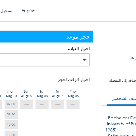
English
تسجيل 
حجز موعد
اختيار العيادة
 هنا
اختيار الوقت لحجز
ضافة إلى المفضلة
Mon
Sun
Sat
Fri
Thu
1
Aug 10
Aug 09
Aug 08
Aug 07
Aug 06
ملف الشخصي
09:00
-----
-----
-----
-----
09:30
- Bachelor's De
University of 
10:00
1985)
10:30
- Fellowship in 