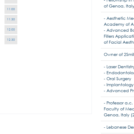
of Genoa, Ital
11:00
- Aesthetic Me
11:30
Academy of Ae
- Advanced Bo
12:00
Fillers Applic
12:30
of Facial Aesth
Owner of 2Smil
- Laser Dentistr
- Endodontolo
- Oral Surgery
- Implantology
- Advanced Pr
- Professor a.c.
Faculty of Medi
Genoa, Italy (2
- Lebanese Den